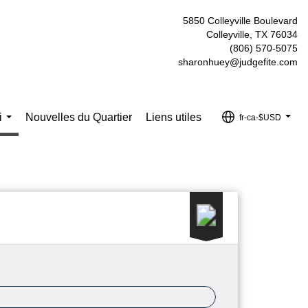
5850 Colleyville Boulevard
Colleyville, TX 76034
(806) 570-5075
sharonhuey@judgefite.com
i
Nouvelles du Quartier
Liens utiles
fr-ca-$USD
...
...