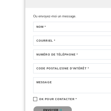
Ou envoyez-moi un message.
NOM *
COURRIEL *
NUMÉRO DE TÉLÉPHONE *
CODE POSTAL/ZONE D'INTÉRÊT *
MESSAGE
OK POUR CONTACTER *
Veuillez confirmer que vous n'êtes pas un robot.
ENVOYER