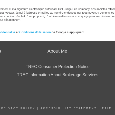
ment et ma signature électronique autorisant C21 Judge Fite Company, ses sociétés affiliées e
s vocaux, à moi à l'adresse e-mail ou au numéro ci-dessus par tout moyen, y compris les
condition d'achat d'une propriété, d'un bien ou d'un service, et que je peux me désinscrir
 "Se désabonner".
fidentialité
et
Conditions d'utilisation
de Google s’appliquent.
s
About Me
TREC Consumer Protection Notice
TREC Information About Brokerage Services
|
PRIVACY POLICY
|
ACCESSIBILITY STATEMENT
|
FAIR 