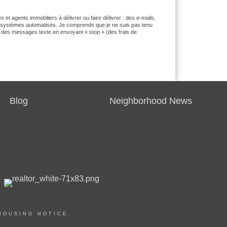
t agents immobiliers à délivrer ou faire délivrer : des e-mails,
 systèmes automatisés. Je comprends que je ne suis pas tenu
e des messages texte en envoyant « stop » (des frais de
Blog
Neighborhood News
HOUSING NOTICE