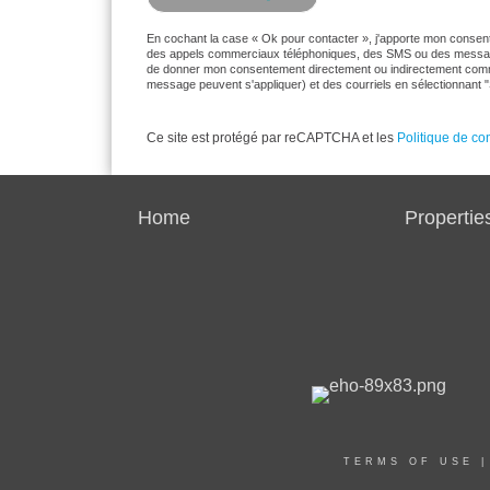
En cochant la case « Ok pour contacter », j'apporte mon consente
des appels commerciaux téléphoniques, des SMS ou des message
de donner mon consentement directement ou indirectement comme 
message peuvent s'appliquer) et des courriels en sélectionnant
Ce site est protégé par reCAPTCHA et les
Politique de con
Home
Propertie
TERMS OF USE