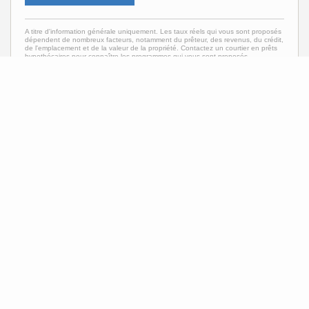
A titre d'information générale uniquement. Les taux réels qui vous sont proposés
dépendent de nombreux facteurs, notamment du prêteur, des revenus, du crédit,
de l'emplacement et de la valeur de la propriété. Contactez un courtier en prêts
hypothécaires pour connaître les programmes qui vous sont proposés.
Les estimations du calculateur d'hypothèque sont fournies par C21 Judge Fite
Company et sont destinées à un usage informatif uniquement. Vos paiements
peuvent être supérieurs ou inférieurs et tous les prêts sont soumis à
l'approbation du crédit.
Neighborhood News
The best way to stay