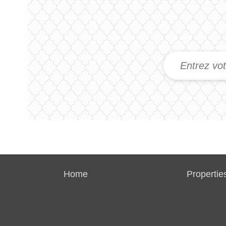
Home
Propertie