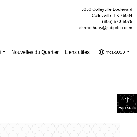
5850 Colleyville Boulevard
Colleyville, TX 76034
(806) 570-5075
sharonhuey@judgefite.com
i
Nouvelles du Quartier
Liens utiles
fr-ca-$USD
...
...
PARTAGER